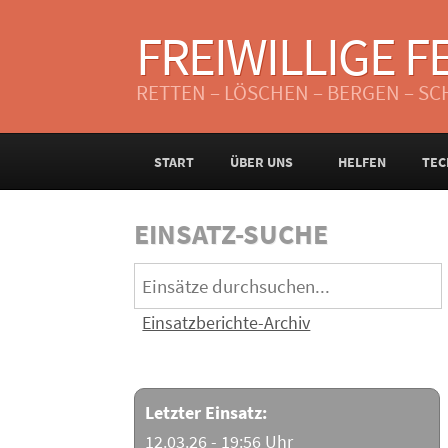
FREIWILLIGE 
RETTEN – LÖSCHEN – BERGEN – S
START
ÜBER UNS
HELFEN
TEC
EINSATZ-SUCHE
Einsatzberichte-Archiv
Letzter Einsatz:
12.03.26 - 19:56 Uhr