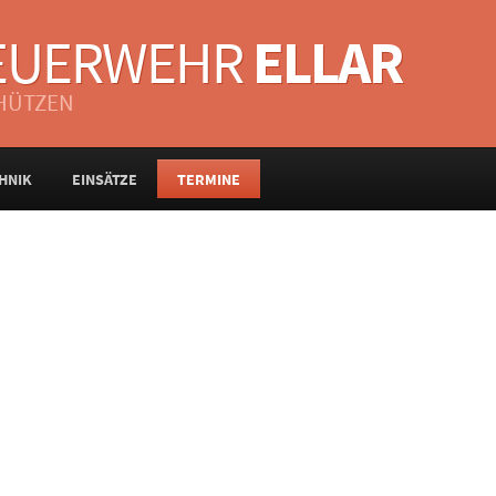
FEUERWEHR
ELLAR
CHÜTZEN
HNIK
EINSÄTZE
TERMINE