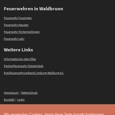
Feuerwehren in Waldbrunn
Feuerwehr Fussingen
Feuerwehr Hausen
Feuerwehr Hintermeilingen
Feuerwehr Lahr
Weitere Links
Informationen über Ellar
Partnerfeuerwehr Oststeinbek
Kreisfeuerwehrverband Limburg-Weilburg e.V.
Impressum
|
Datenschutz
Kontakt
|
Login
Wir verwenden Cookies, damit diese Seite korrekt funktioniert.