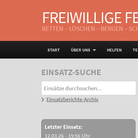
FREIWILLIGE 
RETTEN – LÖSCHEN – BERGEN – S
START
ÜBER UNS
HELFEN
TE
EINSATZ-SUCHE
Einsatzberichte-Archiv
Letzter Einsatz:
12.03.26 - 19:56 Uhr