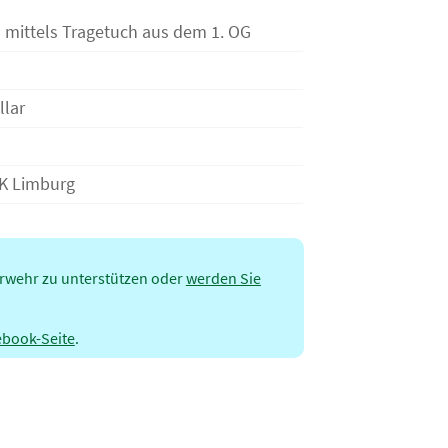
 mittels Tragetuch aus dem 1. OG
llar
K Limburg
erwehr zu unterstützen oder
werden Sie
ebook-Seite
.