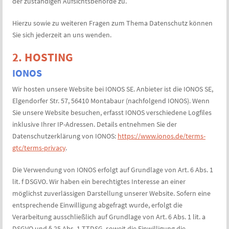
der zuständigen Aufsichtsbehörde zu.
Hierzu sowie zu weiteren Fragen zum Thema Datenschutz können
Sie sich jederzeit an uns wenden.
2. HOSTING
IONOS
Wir hosten unsere Website bei IONOS SE. Anbieter ist die IONOS SE,
Elgendorfer Str. 57, 56410 Montabaur (nachfolgend IONOS). Wenn
Sie unsere Website besuchen, erfasst IONOS verschiedene Logfiles
inklusive Ihrer IP-Adressen. Details entnehmen Sie der
Datenschutzerklärung von IONOS:
https://www.ionos.de/terms-
gtc/terms-privacy
.
Die Verwendung von IONOS erfolgt auf Grundlage von Art. 6 Abs. 1
lit. f DSGVO. Wir haben ein berechtigtes Interesse an einer
möglichst zuverlässigen Darstellung unserer Website. Sofern eine
entsprechende Einwilligung abgefragt wurde, erfolgt die
Verarbeitung ausschließlich auf Grundlage von Art. 6 Abs. 1 lit. a
DSGVO und § 25 Abs. 1 TTDSG, soweit die Einwilligung die