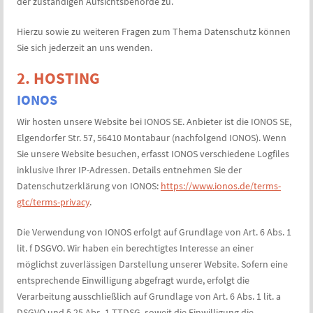
der zuständigen Aufsichtsbehörde zu.
Hierzu sowie zu weiteren Fragen zum Thema Datenschutz können
Sie sich jederzeit an uns wenden.
2. HOSTING
IONOS
Wir hosten unsere Website bei IONOS SE. Anbieter ist die IONOS SE,
Elgendorfer Str. 57, 56410 Montabaur (nachfolgend IONOS). Wenn
Sie unsere Website besuchen, erfasst IONOS verschiedene Logfiles
inklusive Ihrer IP-Adressen. Details entnehmen Sie der
Datenschutzerklärung von IONOS:
https://www.ionos.de/terms-
gtc/terms-privacy
.
Die Verwendung von IONOS erfolgt auf Grundlage von Art. 6 Abs. 1
lit. f DSGVO. Wir haben ein berechtigtes Interesse an einer
möglichst zuverlässigen Darstellung unserer Website. Sofern eine
entsprechende Einwilligung abgefragt wurde, erfolgt die
Verarbeitung ausschließlich auf Grundlage von Art. 6 Abs. 1 lit. a
DSGVO und § 25 Abs. 1 TTDSG, soweit die Einwilligung die