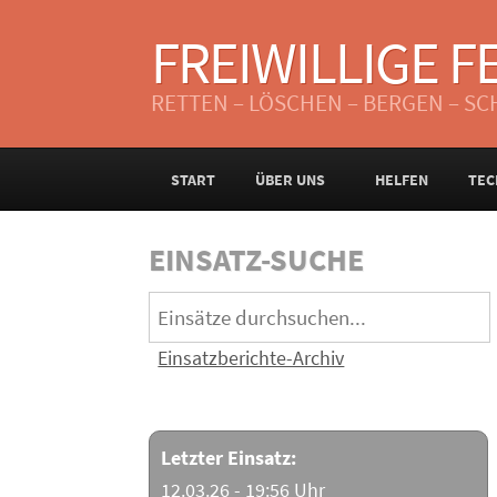
FREIWILLIGE 
RETTEN – LÖSCHEN – BERGEN – S
START
ÜBER UNS
HELFEN
TEC
EINSATZ-SUCHE
Einsatzberichte-Archiv
Letzter Einsatz:
12.03.26 - 19:56 Uhr