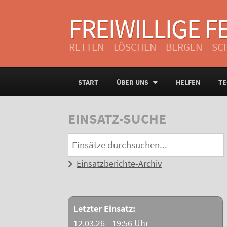
FREIWILLIGE 
RETTEN – LÖSCHEN – BERGEN – S
START
ÜBER UNS
HELFEN
TE
EINSATZ-SUCHE
Einsatzberichte-Archiv
Letzter Einsatz:
12.03.26 - 19:56 Uhr