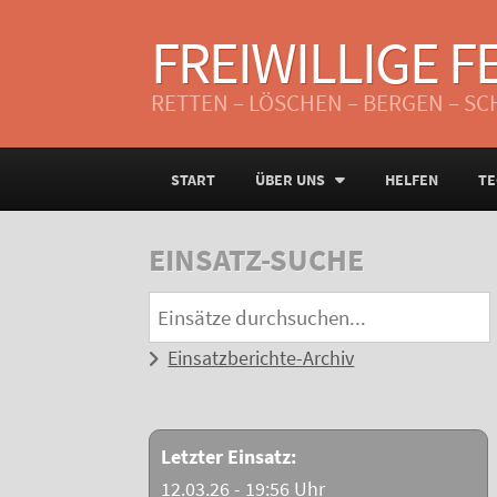
FREIWILLIGE 
RETTEN – LÖSCHEN – BERGEN – S
START
ÜBER UNS
HELFEN
TE
EINSATZ-SUCHE
Einsatzberichte-Archiv
Letzter Einsatz:
12.03.26 - 19:56 Uhr