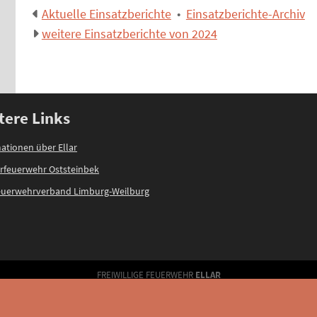
Aktuelle Einsatzberichte
•
Einsatzberichte-Archiv
weitere Einsatzberichte von 2024
tere Links
ationen über Ellar
rfeuerwehr Oststeinbek
feuerwehrverband Limburg-Weilburg
FREIWILLIGE FEUERWEHR
ELLAR
Seit 97 Jahren im Einsatz: 11.3.1929 bis heute!