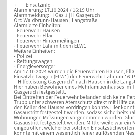
+ + + Einsatzinfo + + +
Alarmierung: 17.10.2024 / 16:19 Uhr
Alarmmeldung: H Gas 1 | H Gasgeruch
Ort: Waldbrunn-Hausen | Langstraße
Alarmierte Einheiten:
- Feuerwehr Hausen
- Feuerwehr Ellar
- Feuerwehr Hintermeilingen
- Feuerwehr Lahr mit dem ELW1
Weitere Einheiten:
- Polizei
- Rettungswagen
- Energieversorger
Am 17.10.2024 wurden die Feuerwehren Hausen, Ellar
Einsatzleitwagen (ELW1) der Feuerwehr Lahr um 16:1
– Hilfeleistung Gasgeruch" nach Hausen in die Langst
Hier haben Bewohner eines Mehrfamilienhauses im 
Gasgeruch festgestellt.
Bei Eintreffen der Feuerwehr befanden sich keine Pe
Trupp unter schweren Atemschutz direkt mit Hilfe d
den Keller des Hauses vordringen konnte. Hier konnt
Gasaustritt festgestellt werden, sodass sicherheitsh
Wohnungen Messungen vorgenommen wurden. Glückli
Gasaustritt festgestellt werden. Mittlerweile war ein 
eingetroffen, welcher bei solchen Einsatzstichworten 
konnte mit einem wesentlich feiner auflösenden Mess