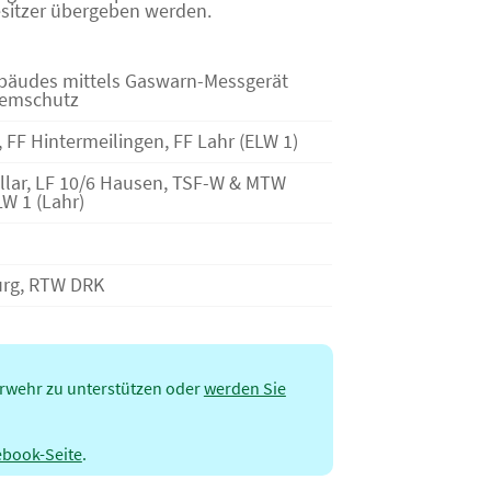
esitzer übergeben werden.
bäudes mittels Gaswarn-Messgerät
temschutz
, FF Hintermeilingen, FF Lahr (ELW 1)
llar, LF 10/6 Hausen, TSF-W & MTW
LW 1 (Lahr)
urg, RTW DRK
erwehr zu unterstützen oder
werden Sie
ebook-Seite
.