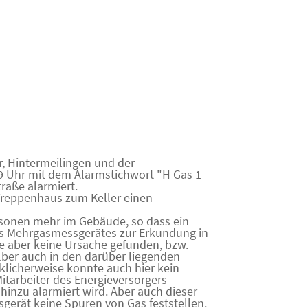
, Hintermeilingen und der
9 Uhr mit dem Alarmstichwort "H Gas 1
raße alarmiert.
Treppenhaus zum Keller einen
rsonen mehr im Gebäude, so dass ein
es Mehrgasmessgerätes zur Erkundung in
e aber keine Ursache gefunden, bzw.
alber auch in den darüber liegenden
cherweise konnte auch hier kein
Mitarbeiter des Energieversorgers
hinzu alarmiert wird. Aber auch dieser
gerät keine Spuren von Gas feststellen.