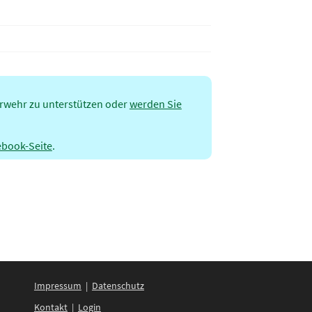
)
erwehr zu unterstützen oder
werden Sie
ebook-Seite
.
Impressum
|
Datenschutz
Kontakt
|
Login