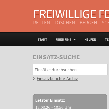
FREIWILLIGE 
RETTEN – LÖSCHEN – BERGEN – S
START
ÜBER UNS
HELFEN
TE
EINSATZ-SUCHE
Einsatzberichte-Archiv
Letzter Einsatz:
12.03.26 - 19:56 Uhr