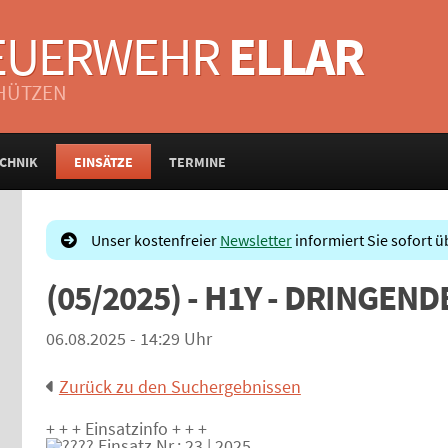
FEUERWEHR
ELLAR
CHÜTZEN
CHNIK
EINSÄTZE
TERMINE
Unser kostenfreier
Newsletter
informiert Sie sofort ü
(05/2025) - H1Y - DRINGE
06.08.2025 - 14:29 Uhr
Zurück zu den Suchergebnissen
+ + + Einsatzinfo + + +
Einsatz Nr.: 23 | 2025