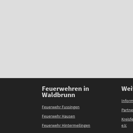
Feuerwehren in
Wei
Waldbrunn
Inform
Feuerwehr Fussingen
Partne
Feuerwehr Hausen
Kreis
Feuerwehr Hintermeilingen
e.V.