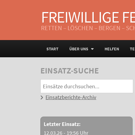
FREIWILLIGE 
RETTEN – LÖSCHEN – BERGEN – S
START
ÜBER UNS
HELFEN
TE
EINSATZ-SUCHE
Einsatzberichte-Archiv
Letzter Einsatz:
12.03.26 - 19:56 Uhr