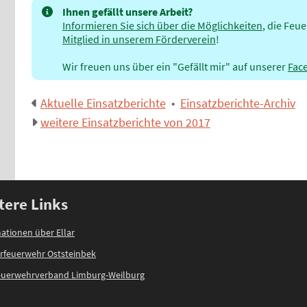
Ihnen gefällt unsere Arbeit?
Informieren Sie sich über die Möglichkeiten
, die Feu
Mitglied in unserem Förderverein
!
Wir freuen uns über ein "Gefällt mir" auf unserer
Fac
Aktuelle Einsatzberichte
•
Einsatzberichte-Archiv
weitere Einsatzberichte von 2017
tere Links
ationen über Ellar
rfeuerwehr Oststeinbek
feuerwehrverband Limburg-Weilburg