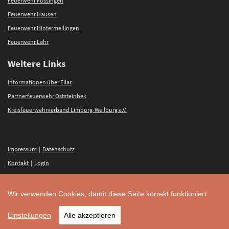
Feuerwehr Fussingen
Feuerwehr Hausen
Feuerwehr Hintermeilingen
Feuerwehr Lahr
Weitere Links
Informationen über Ellar
Partnerfeuerwehr Oststeinbek
Kreisfeuerwehrverband Limburg-Weilburg e.V.
Impressum
|
Datenschutz
Kontakt
|
Login
Wir verwenden Cookies, damit diese Seite korrekt funktioniert.
FREIWILLIGE FEUERWEHR
ELLAR
Seit 97 Jahren im Einsatz: 11.3.1929 bis heute!
Einstellungen
Alle akzeptieren
made with
by
Christian Palm