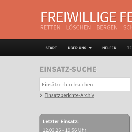
FREIWILLIGE 
RETTEN – LÖSCHEN – BERGEN – S
START
ÜBER UNS
HELFEN
TE
EINSATZ-SUCHE
Einsatzberichte-Archiv
Letzter Einsatz:
12.03.26 - 19:56 Uhr