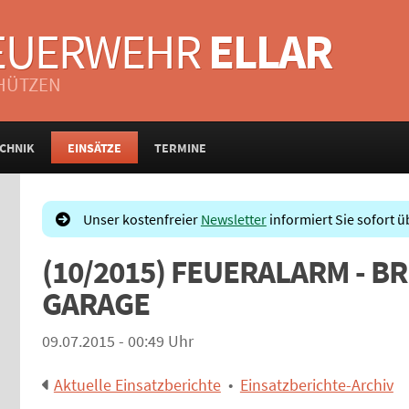
FEUERWEHR
ELLAR
CHÜTZEN
CHNIK
EINSÄTZE
TERMINE
Unser kostenfreier
Newsletter
informiert Sie sofort ü
(10/2015) FEUERALARM - B
GARAGE
09.07.2015 - 00:49 Uhr
Aktuelle Einsatzberichte
•
Einsatzberichte-Archiv