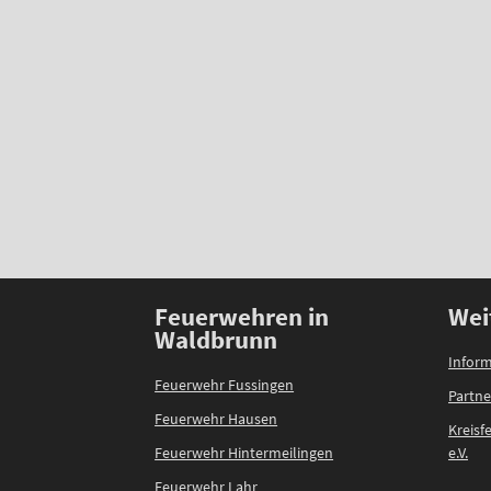
Feuerwehren in
Wei
Waldbrunn
Inform
Feuerwehr Fussingen
Partne
Feuerwehr Hausen
Kreis
Feuerwehr Hintermeilingen
e.V.
Feuerwehr Lahr