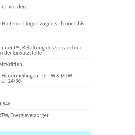
nen werden.
 Hintermeilingen zogen sich noch bis
nter PA, Belüftung des verrauchten
n der Einsatzstelle
satzkräften
; Hintermeilingen: TSF-W & MTW;
TLF 24/50
M 846
 RTW, Energieversorger