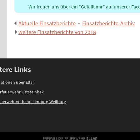
Wir freuen uns über ein "Gefällt mir" auf unserer
Fac
Aktuelle Einsatzberichte
•
Einsatzberichte-Archiv
weitere Einsatzberichte von 2018
tere Links
ationen über Ellar
rfeuerwehr Oststeinbek
feuerwehrverband Limburg-Weilburg
FREIWILLIGE FEUERWEHR
ELLAR