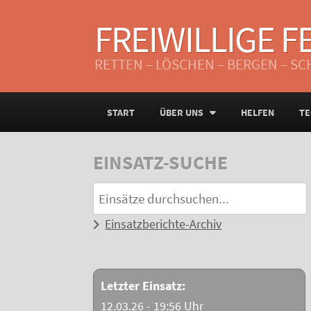
FREIWILLIGE 
RETTEN – LÖSCHEN – BERGEN – S
START
ÜBER UNS
HELFEN
TE
EINSATZ-SUCHE
Einsatzberichte-Archiv
Letzter Einsatz:
12.03.26 - 19:56 Uhr