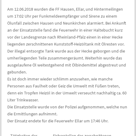
Am 12.06.2018 wurden die FF Hausen, Ellar, und Hintermeilingen
um 17:02 Uhr per Funkmeldeempfänger und Sirene zu einem
Ölunfall zwischen Hausen und Neunkirchen alarmiert. Bei Ankunft
an der Einsatzstelle fand die Feuerwehr in einer Haltebucht kurz
vor der Landesgrenze nach Rheinland-Pfalz einen in einer Hecke
liegenden zerschnittenen Kunststoff-Heizöltank mit Ölresten vor.
Der illegal entsorgte Tank wurde aus der Hecke geborgen und die
umherliegenden Teile zusammengeräumt. Weiterhin wurde das
ausgelaufene Öl weitestgehend mit Ölbindemittel abgestreut und
gebunden.
Es ist doch immer wieder schlimm anzusehen, wie manche
Personen aus Faulheit oder Geiz die Umwelt mit Füßen treten,
denn ein Tropfen Heizöl in der Umwelt verseucht nachhaltig ca. 60
Liter Trinkwasser.
Die Einsatzstelle wurde von der Polizei aufgenommen, welche nun
die Ermittlungen aufnimmt.
Der Einsatz endete für die Feuerwehr Ellar um 17:46 Uhr.
Tätigkeiten der
Sicherstellen des zerschnittenen